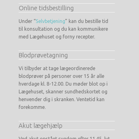
Online tidsbestilling
Under “
Selvbetjening
” kan du bestille tid
til konsultation og du kan kommunikere
med Lægehuset og forny recepter.
Blodprøvetagning
Vi tilbyder at tage lægeordinerede
blodprøver på personer over 15 år alle
hverdage kl. 8-12.00. Du møder blot op i
Lægehuset, skanner sundhedskortet og
henvender dig i skranken. Ventetid kan
forekomme.
Akut lægehjælp
Ved akut opstået sygdom efter 11.45, lyt