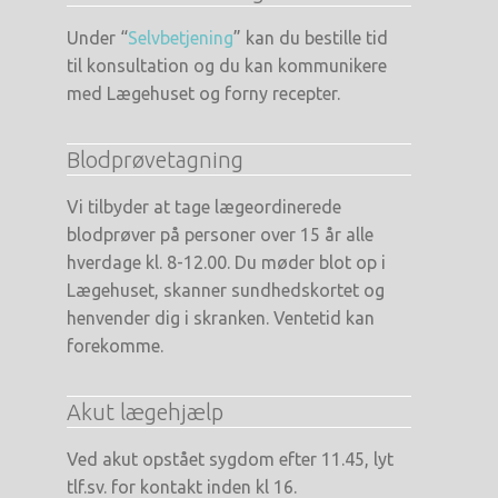
Under “
Selvbetjening
” kan du bestille tid
til konsultation og du kan kommunikere
med Lægehuset og forny recepter.
Blodprøvetagning
Vi tilbyder at tage lægeordinerede
blodprøver på personer over 15 år alle
hverdage kl. 8-12.00. Du møder blot op i
Lægehuset, skanner sundhedskortet og
henvender dig i skranken. Ventetid kan
forekomme.
Akut lægehjælp
Ved akut opstået sygdom efter 11.45, lyt
tlf.sv. for kontakt inden kl 16.