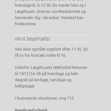
hverdage kl. 8-12.00. Du møder blot op i
Lægehuset, skanner sundhedskortet og
henvender dig i skranken. Ventetid kan
forekomme.
Akut lægehjælp
Ved akut opstået sygdom efter 11.45, lyt
tlf.sv. for kontakt inden kl 16.
Udenfor Lægehusets telefontid henvises
til 1813 (16-08 på hverdage og hele
døgnet på lørdage, søndage og
helligdage).
I livstruende situationer, ring 112.
Handicapforhold: